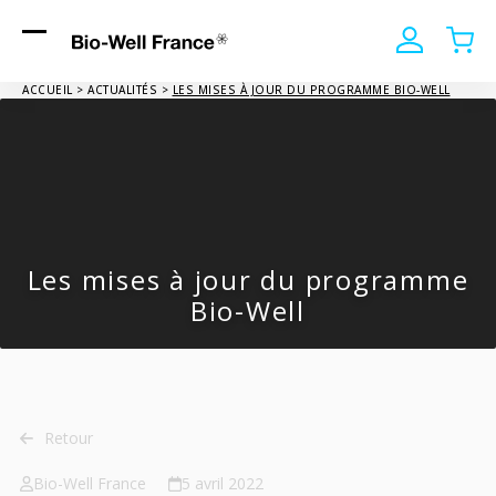
Mon
Mon
Open
Close
Compte
Pani
mobile
mobile
ACCUEIL
>
ACTUALITÉS
>
LES MISES À JOUR DU PROGRAMME BIO-WELL
menu
menu
Les mises à jour du programme
Bio-Well
Retour
Bio-Well France
5 avril 2022